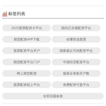
标签列表
2025股票配资大平台
国内正在规配资平台
期货配资APP下载
在哪里选股票
股票配资平台开户
国家最认可的配资平台
期货配资平台门户
中国经济配资平台
网上期货配资
最新证券新开户数
股票配资线上平台
免费配资可盈平台
全部话题标签