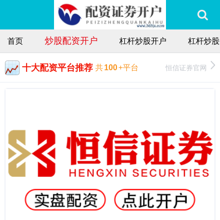
炒股配资开户
首页
杠杆炒股开户
杠杆炒股
十大配资平台推荐
恒信证券官网
共
100
+平台