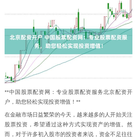
**中国股票配资网：专业股票配资服务北京配资开
户，助您轻松实现投资增值！**
在金融市场日益繁荣的今天，越来越多的人开始关注
股票投资，希望通过这种方式实现资产的增值。然
而，对于许多初入股市的投资者来说，资金不足往往