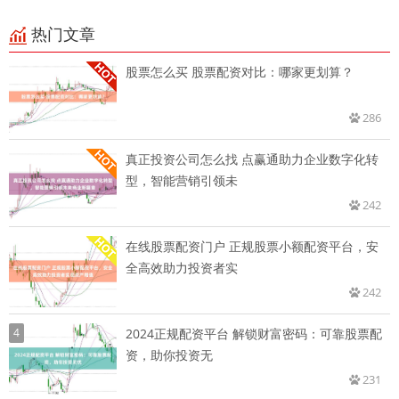
热门文章
股票怎么买 股票配资对比：哪家更划算？
286
真正投资公司怎么找 点赢通助力企业数字化转
型，智能营销引领未
242
在线股票配资门户 正规股票小额配资平台，安
全高效助力投资者实
242
4
2024正规配资平台 解锁财富密码：可靠股票配
资，助你投资无
231