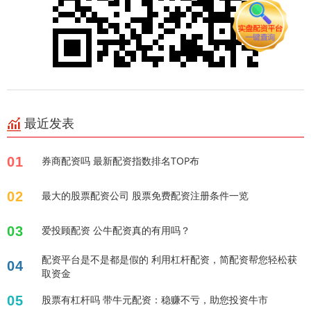
最近发表
01
券商配资吗 最新配资指数排名TOP布
02
最大的股票配资公司 股票免费配资注册条件一览
03
爱投顾配资 公牛配资真的有用吗？
配资平台是不是都是假的 利用杠杆配资，简配资帮您轻松获
04
取资金
05
股票有杠杆吗 带牛元配资：稳赚不亏，助您投资牛市