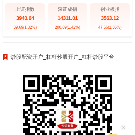
上证指数
深证成指
创业板指
3940.04
14311.01
3563.12
39.69
(1.02%)
200.89
(1.42%)
47.56
(1.35%)
炒股配资开户_杠杆炒股开户_杠杆炒股平台