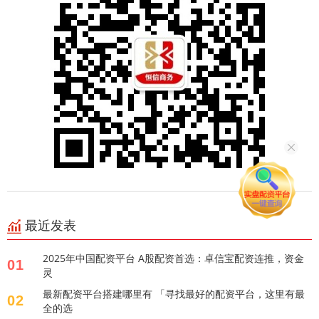
最近发表
2025年中国配资平台 A股配资首选：卓信宝配资连推，资金
01
灵
最新配资平台搭建哪里有 「寻找最好的配资平台，这里有最
02
全的选