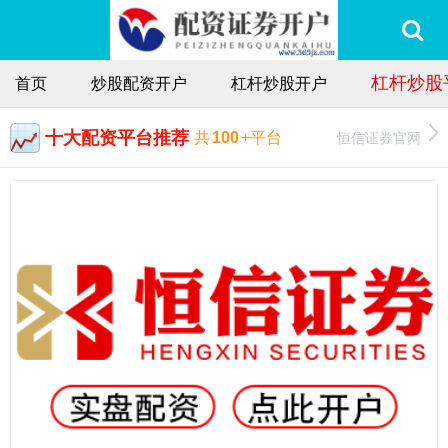
杠杆炒股
首页
炒股配资开户
杠杆炒股开户
十大配资平台推荐
恒信证券官网
共
100
+平台