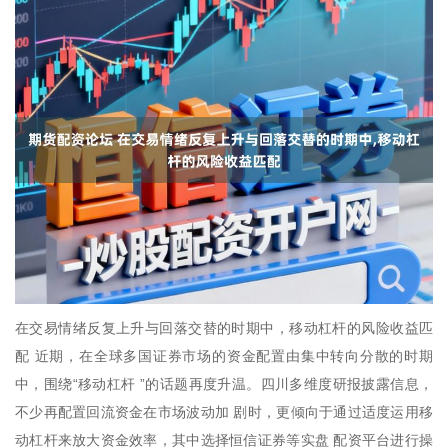
在交易情绪反复上升与回落交替的时期中，移动杠杆的风险收益匹
配 近期，在全球多国证券市场的资金配置由集中转向分散的时期
中，围绕“移动杠杆 ”的话题再度升温。四川多维度研报披露信息，
不少再配置回流资金在市场波动加 剧时，更倾向于通过适度运用移
动杠杆来放大资金效率，其中选择恒信证券等实盘 配资平台进行操