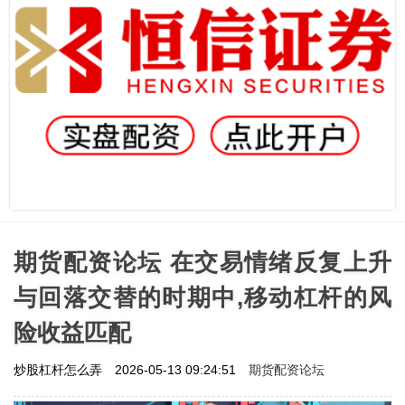
期货配资论坛 在交易情绪反复上升
与回落交替的时期中,移动杠杆的风
险收益匹配
期货配资论坛
炒股杠杆怎么弄
2026-05-13 09:24:51