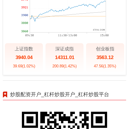
上证指数
深证成指
创业板指
3940.04
14311.01
3563.12
39.69
(1.02%)
200.89
(1.42%)
47.56
(1.35%)
炒股配资开户_杠杆炒股开户_杠杆炒股平台