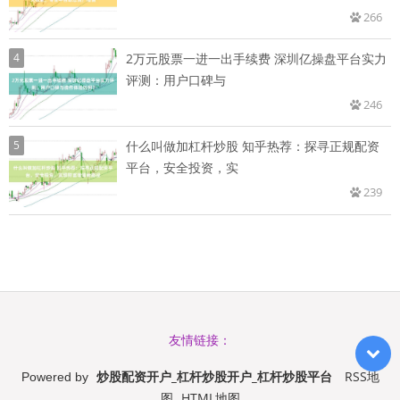
266
4
2万元股票一进一出手续费 深圳亿操盘平台实力
评测：用户口碑与
246
5
什么叫做加杠杆炒股 知乎热荐：探寻正规配资
平台，安全投资，实
239
友情链接：
炒股配资开户_杠杆炒股开户_杠杆炒股平台
RSS地
Powered by
图
HTML地图