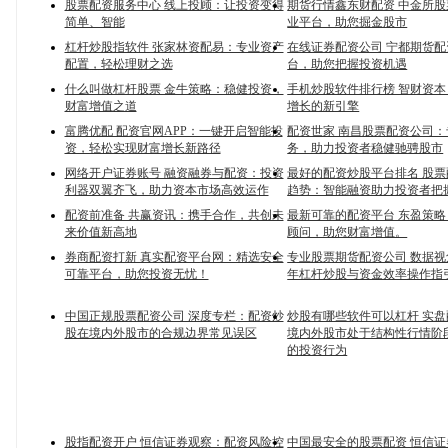
股票配资服务中心 线上投顾：让投资变得
期货行情鑫东财配资 中金所
简单、智能
业平台，助您掘金股市
杠杆炒股指软件 张家林资配易：专业资产
在线证券配资公司 宁都期货
配置，轻松理财之选
台，助您把握投资机遇
什么叫做杠杆股票 金牛策略：稳健投资，
手机炒股软件排行榜 智财资
财富增值之道
增长的新引擎
富腾优配 配资官网APP：一键开启智能投
配资世家 南昌股票配资公司
资，轻松实现财富增长新路径
务，助力投资者稳健驰骋股市
网络开户证券账号 融资融券与配资：投资
最好的配资炒股平台排名 股
利器双翼齐飞，助力资本市场高效运作
趋势：智能融资助力投资者把
配资前准备 共赢资讯：携手合作，共创未
最新可靠的配资平台 东盈策
来价值新高地
顾问，助您财富增值。
券商配资打新 真实配资平台网：精选安全
专业股票期货配资公司 数据
可靠平台，助您投资无忧！
年杠杆炒股与资金效率操作指
中国正规股票配资公司 深度专栏：配资炒
炒股有哪些软件可以杠杆 实
股在境内外股市的合规边界常见误区
境内外股市处于结构性行情阶
的投资行为
股指配资开户 恒信证券观察：配资风险控
中国最安全的股票配资 恒信