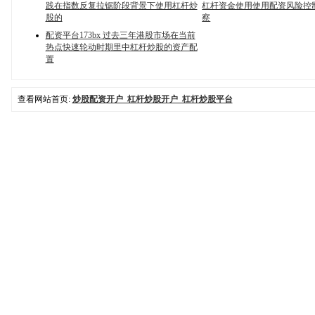
践在指数反复拉锯阶段背景下使用杠杆炒
杠杆资金使用使用配资风险控
股的
察
配资平台173bx 过去三年港股市场在当前
热点快速轮动时期里中杠杆炒股的资产配
置
查看网站首页:
炒股配资开户_杠杆炒股开户_杠杆炒股平台