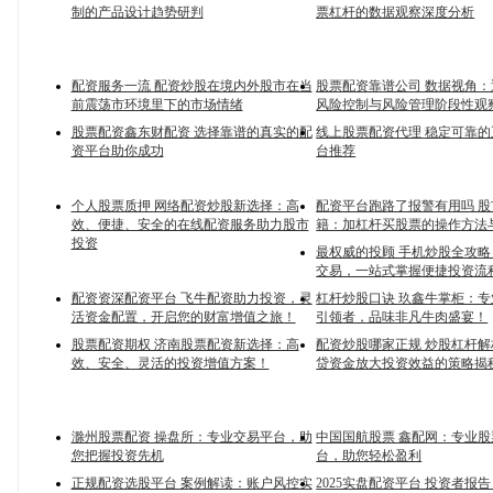
制的产品设计趋势研判
票杠杆的数据观察深度分析
配资服务一流 配资炒股在境内外股市在当
股票配资靠谱公司 数据视角
前震荡市环境里下的市场情绪
风险控制与风险管理阶段性观
股票配资鑫东财配资 选择靠谱的真实的配
线上股票配资代理 稳定可靠
资平台助你成功
台推荐
个人股票质押 网络配资炒股新选择：高
配资平台跑路了报警有用吗 
效、便捷、安全的在线配资服务助力股市
籍：加杠杆买股票的操作方法
投资
最权威的投顾 手机炒股全攻
交易，一站式掌握便捷投资流
配资资深配资平台 飞牛配资助力投资，灵
杠杆炒股口诀 玖鑫牛掌柜：
活资金配置，开启您的财富增值之旅！
引领者，品味非凡牛肉盛宴！
股票配资期权 济南股票配资新选择：高
配资炒股哪家正规 炒股杠杆
效、安全、灵活的投资增值方案！
贷资金放大投资效益的策略揭
滁州股票配资 操盘所：专业交易平台，助
中国国航股票 鑫配网：专业
您把握投资先机
台，助您轻松盈利
正规配资选股平台 案例解读：账户风控实
2025实盘配资平台 投资者报