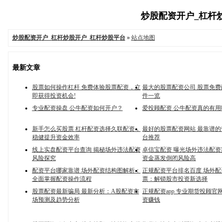
炒股配资开户_杠杆炒股
炒股配资开户_杠杆炒股开户_杠杆炒股平台
»
站点地图
最新文章
股票如何操作杠杆 免费体验股票配资，立
最大的股票配资公司 股票免
即获得投资机会!
件一览
专业配资操盘 公牛配资如何开户？
爱投顾配资 公牛配资真的有用
新手怎么买股票 杠杆配资选择久联配资，
最好的股票配资网站 最靠谱
稳健提升资金效率
台推荐
线上实盘配资平台查询 揭秘场外违法配资
卓信宝配资 曝光场外违法配
风险探究
资金蒸发倒闭风险高
配资平台哪家靠谱 场外配资结构图解析：
正规配资平台排名百度 场外
全面掌握配资操作流程
票：解锁股市投资新选择
股票配资最新骗局 最新分析：A股配资市
正规配资app 专业期货投顾官
场预测及趋势分析
资赚钱