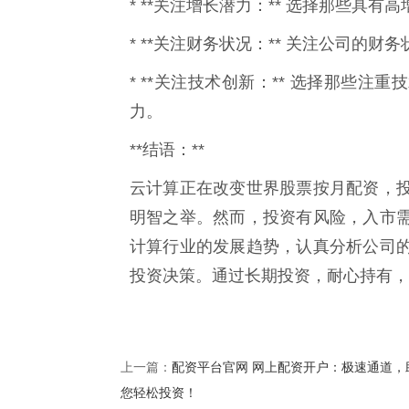
* **关注增长潜力：** 选择那些具
* **关注财务状况：** 关注公司的
* **关注技术创新：** 选择那些
力。
**结语：**
云计算正在改变世界股票按月配资，
明智之举。然而，投资有风险，入市
计算行业的发展趋势，认真分析公司
投资决策。通过长期投资，耐心持有，
配资平台官网 网上配资开户：极速通道，
上一篇：
您轻松投资！