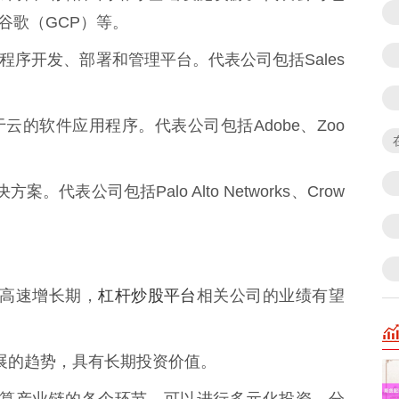
、谷歌（GCP）等。
供应用程序开发、部署和管理平台。代表公司包括Sales
供基于云的软件应用程序。代表公司包括Adobe、Zoo
案。代表公司包括Palo Alto Networks、Crow
杠杆炒股平台
处于高速增长期，
相关公司的业绩有望
来发展的趋势，具有长期投资价值。
了云计算产业链的各个环节，可以进行多元化投资，分