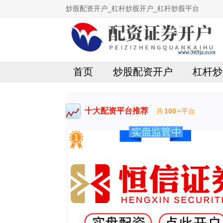
炒股配资开户_杠杆炒股开户_杠杆炒股平台
首页
炒股配资开户
杠杆炒
十大配资平台推荐
共
100
+平台