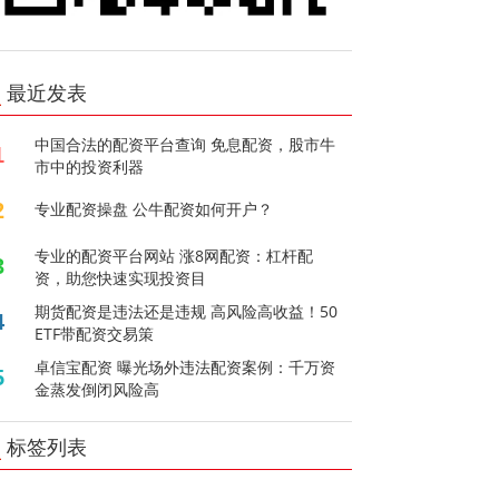
最近发表
中国合法的配资平台查询 免息配资，股市牛
1
市中的投资利器
2
专业配资操盘 公牛配资如何开户？
专业的配资平台网站 涨8网配资：杠杆配
3
资，助您快速实现投资目
期货配资是违法还是违规 高风险高收益！50
4
ETF带配资交易策
卓信宝配资 曝光场外违法配资案例：千万资
5
金蒸发倒闭风险高
标签列表