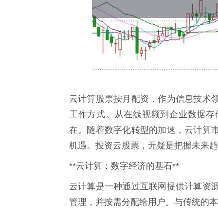
云计算股票按月配资，作为信息技术
工作方式。从在线视频到企业数据存
在。随着数字化转型的加速，云计算
机遇。投资云股票，无疑是把握未来趋
**云计算：数字经济的基石**
云计算是一种通过互联网提供计算资
管理，并按需分配给用户。与传统的本