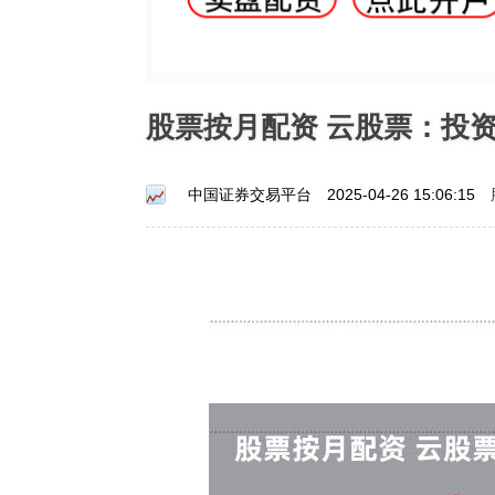
股票按月配资 云股票：投
中国证券交易平台
2025-04-26 15:06:15