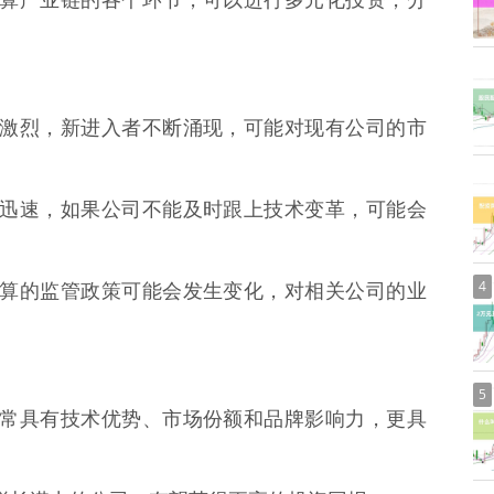
场竞争激烈，新进入者不断涌现，可能对现有公司的市
术发展迅速，如果公司不能及时跟上技术变革，可能会
4
对云计算的监管政策可能会发生变化，对相关公司的业
5
公司通常具有技术优势、市场份额和品牌影响力，更具