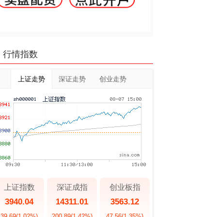
行情指数
上证走势
深证走势
创业走势
上证指数
深证成指
创业板指
3940.04
14311.01
3563.12
39.69
(1.02%)
200.89
(1.42%)
47.56
(1.35%)