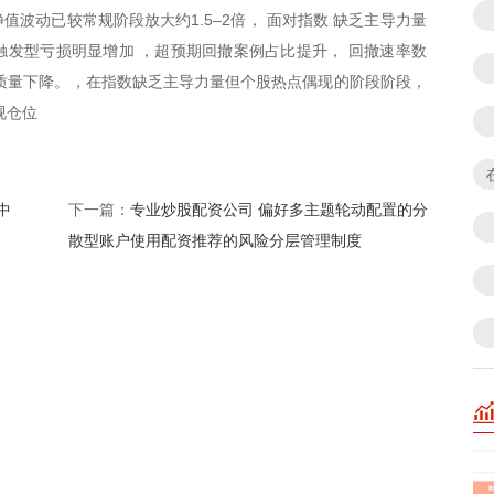
值波动已较常规阶段放大约1.5–2倍， 面对指数 缺乏主导力量
发型亏损明显增加 ，超预期回撤案例占比提升， 回撤速率数
质量下降。，在指数缺乏主导力量但个股热点偶现的阶段阶段，
视仓位
中
专业炒股配资公司 偏好多主题轮动配置的分
下一篇：
散型账户使用配资推荐的风险分层管理制度