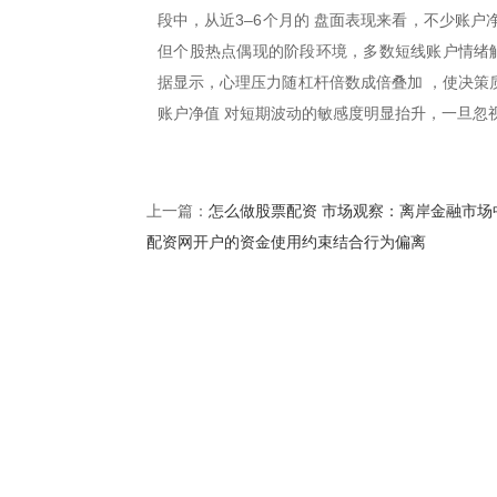
段中，从近3–6个月的 盘面表现来看，不少账户净
但个股热点偶现的阶段环境，多数短线账户情绪触
据显示，心理压力随杠杆倍数成倍叠加 ，使决策
账户净值 对短期波动的敏感度明显抬升，一旦忽
怎么做股票配资 市场观察：离岸金融市场
上一篇：
配资网开户的资金使用约束结合行为偏离