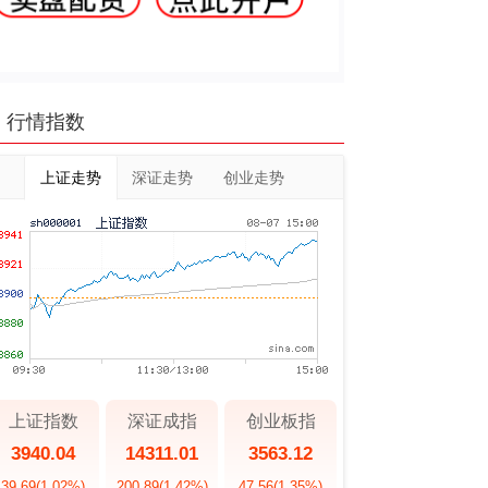
行情指数
上证走势
深证走势
创业走势
上证指数
深证成指
创业板指
3940.04
14311.01
3563.12
39.69
(1.02%)
200.89
(1.42%)
47.56
(1.35%)