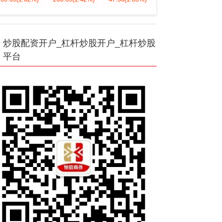
炒股配资开户_杠杆炒股开户_杠杆炒股
平台