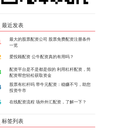
最近发表
最大的股票配资公司 股票免费配资注册条件
1
一览
2
爱投顾配资 公牛配资真的有用吗？
配资平台是不是都是假的 利用杠杆配资，简
3
配资帮您轻松获取资金
股票有杠杆吗 带牛元配资：稳赚不亏，助您
4
投资牛市
5
在线配资流程 场外外汇配资，了解一下？
标签列表