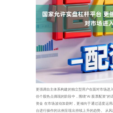
更强调自主体系构建的独立型用户在面对市场进入
但个股热点偶现的阶段中，围绕“AI 股票配资
资金 在市场波动加剧时，更倾向于通过适度运用
台进行操作的比例呈现出持续上升的趋势。 从风