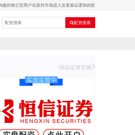
构建的独立型用户在面对市场进入反复验证逻辑的阶
配资搜索
恒信证券官网