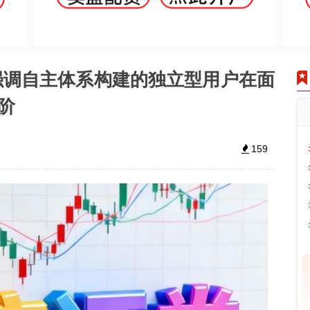
强调自主体系构建的独立型用户在面
阶
159