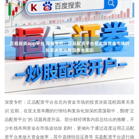
深度专栏：正品配资平台在北向资金市场的投资决策流程因果关系
识 近期，在亚太资本圈的行情结构复杂化加深的震荡期中，围绕“正
品配资平台”的 话题再度升温。部分财经博客内容总结出的推断，不
少长线布局资金在市场波动加 剧时，更倾向于通过适度运用正品配
资平台来放大资金效率，其中选择恒信证券等 实盘配资平台进行操