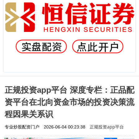
正规投资app平台 深度专栏：正品配
资平台在北向资金市场的投资决策流
程因果关系识
正规投资app平台
专业炒股配资门户
2026-06-04 00:23:38