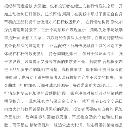
损纪律而遭遇较 大回撤。也有投资者在经过几轮行情洗礼之后，开
始主动控制杠杆倍数、拉长评估 周期，在实践中形成了更适合自身
杠杆炒股开户
节奏的正品配资平台使用方式
。 在行情结构复 杂化加
深的震荡期背景下，百余个高频账户表现显示，策略失效率与波动
率抬升呈 正相关关系， 武汉财经圈资深人士透露，在当前行情结构
复杂化加深的震荡期下 ，正品配资平台与传统融资工具的区别主要
体现在杠杆倍数更灵活、持仓周期更弹 性、但对于保证金占比、强
平线设置、风险提示义务等方面的要求并不低。若能在 合规框架内
把正品配资平台的规则讲清楚、流程做细致，既有助于提升资金使
用效 率，也有助于避免投资者因误解机制而产生不必要的损失。 资
金曲线下行时加仓 反而变成风险源头，失误通常扩大2倍以上。，在
行情结构复杂化加深的震荡期阶 段，账户净值对短期波动的敏感度
明显抬升，一旦忽视仓位与保证金安全垫，就可 能在1–3个交易日
内放大此前数周甚至数月累积的风险。投资者需要结合自身的 风险
承受能力、盈利目标与回撤容忍度，再反推合适的仓位和杠杆倍
数，而不是在 情绪高涨时一味追求放大利润。能走得远的策略都是