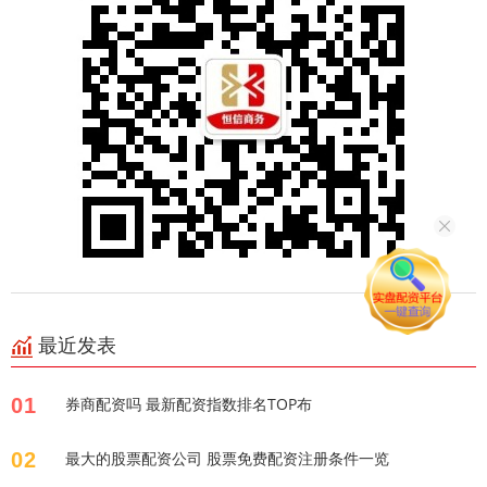
最近发表
01
券商配资吗 最新配资指数排名TOP布
02
最大的股票配资公司 股票免费配资注册条件一览