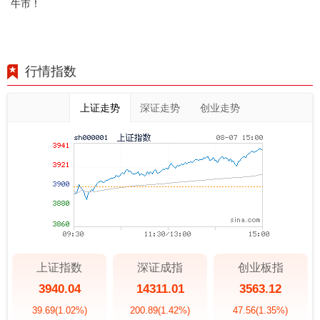
牛市！
行情指数
上证走势
深证走势
创业走势
上证指数
深证成指
创业板指
3940.04
14311.01
3563.12
39.69
(1.02%)
200.89
(1.42%)
47.56
(1.35%)