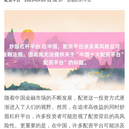
随着中国金融市场的不断发展，配资这一投资方式逐
渐进入了人们的视野。然而，在追求高收益的同时炒
股杠杆平台，许多投资者可能忽视了配资背后的高风
险性。更重要的是，在中国，许多配资平台可能涉及