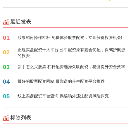
最近发表
01
股票如何操作杠杆 免费体验股票配资，立即获得投资机会!
正规实盘配资十大平台 公牛配资原有嘉会优配，保驾护航您
02
的投资
03
新手怎么买股票 杠杆配资选择久联配资，稳健提升资金效率
04
最好的股票配资网站 最靠谱的带牛配资平台推荐
05
线上实盘配资平台查询 揭秘场外违法配资风险探究
标签列表