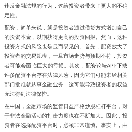
违反金融法规的行为，这给投资者带来了更大的不确
定性。
配资，简单来说，就是投资者通过借贷方式增加自己
的投资本金，以期获得更高的投资回报。然而，这种
投资方式的风险也是显而易见的。首先，配资放大了
投资者的交易规模，一旦市场走势与预期不符，投资
配资论坛APP下载
者可能会面临巨大的亏损。其次，
许多配资平台存在法律风险，因为它们可能未经相关
部门批准就从事金融业务，这可能导致投资者的权益
无法得到法律保护。
在中国，金融市场的监管日益严格炒股杠杆平台，对
于非法金融活动的打击力度也在不断加大。因此，投
资者在选择配资平台时，必须非常谨慎。事实上，由