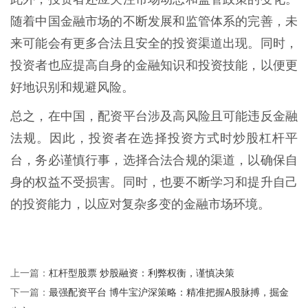
随着中国金融市场的不断发展和监管体系的完善，未
来可能会有更多合法且安全的投资渠道出现。同时，
投资者也应提高自身的金融知识和投资技能，以便更
好地识别和规避风险。
总之，在中国，配资平台涉及高风险且可能违反金融
法规。因此，投资者在选择投资方式时炒股杠杆平
台，务必谨慎行事，选择合法合规的渠道，以确保自
身的权益不受损害。同时，也要不断学习和提升自己
的投资能力，以应对复杂多变的金融市场环境。
杠杆型股票 炒股融资：利弊权衡，谨慎决策
上一篇：
最强配资平台 博牛宝沪深策略：精准把握A股脉搏，掘金
下一篇：