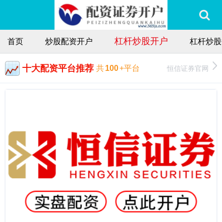
杠杆炒股开户
首页
炒股配资开户
杠杆炒股
十大配资平台推荐
恒信证券官网
共
100
+平台