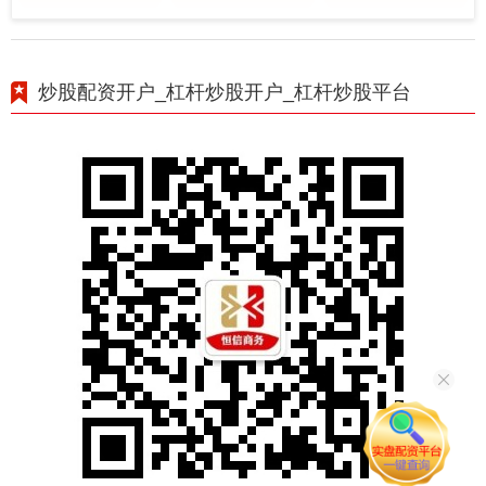
炒股配资开户_杠杆炒股开户_杠杆炒股平台