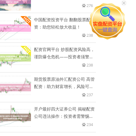
规，
276
中国配资投资平台 翻翻股票配
资：助您轻松放大收益！
238
配资官网平台 炒股配资风险高，
谨防爆仓危机——投资者须警惕
资
238
期货股票原油外汇配资公司 高管
配资：助力财富增长，风险可控
方
237
开户最好四大证券公司 揭秘配资
公司违法操作：投资者需警惕非
法
234