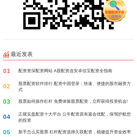
最近发表
01
配资资深配资网站 A股配资连安卓信宝配资全指南
股票配资软件排行 配资中国登录：快速、便捷的股市融资方
02
式
03
股票如何操作杠杆 免费体验股票配资，立即获得投资机会!
正规实盘配资十大平台 公牛配资原有嘉会优配，保驾护航您
04
的投资
05
新手怎么买股票 杠杆配资选择久联配资，稳健提升资金效率