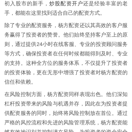
炒股配资开户
初入股市的新手，
还是经验丰富的老
手，都能在这里找到适合自己的配资方式。
除了专业的配资服务，杨方配资还以其高效的客户服
务赢得了投资者的赞誉。他们始终坚持客户至上的原
则，通过提供24小时在线客服、专业的投资顾问服务
等方式，确保投资者在任何时候都能得到及时、专业
的支持。这种全方位的服务体系，不仅提升了投资者
的投资体验，更在无形中增强了投资者对杨方配资的
信任和依赖。
在风险控制方面，杨方配资同样表现出色。他们深知
杠杆投资带来的风险与机遇并存，因此在为投资者提
供配资服务的同时，始终将风险控制放在首位。通过
严格的风控流程和先进的风险管理系统，杨方配资能
够有效地识别并控制潜在风险，为投资者的资金安全