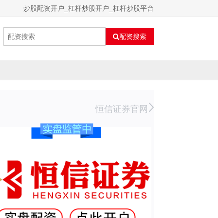
炒股配资开户_杠杆炒股开户_杠杆炒股平台
配资搜索
恒信证券官网