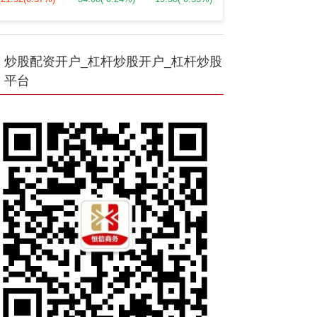
炒股配资开户_杠杆炒股开户_杠杆炒股
平台