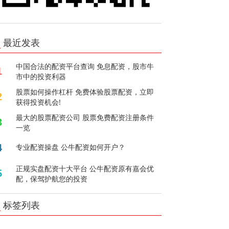
最近发表
中国合法的配资平台查询 免息配资，股市牛
1
市中的投资利器
股票如何操作杠杆 免费体验股票配资，立即
2
获得投资机会!
最大的股票配资公司 股票免费配资注册条件
3
一览
4
专业配资操盘 公牛配资如何开户？
正规实盘配资十大平台 公牛配资原有嘉会优
5
配，保驾护航您的投资
标签列表