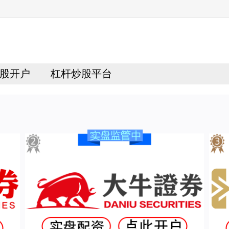
股开户
杠杆炒股平台