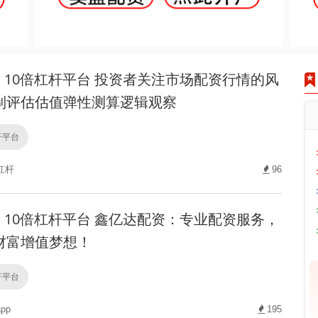
10倍杠杆平台 投资者关注市场配资行情的风
制评估估值弹性测算逻辑观察
杆平台
杠杆
96
10倍杠杆平台 鑫亿达配资：专业配资服务，
财富增值梦想！
杆平台
pp
195