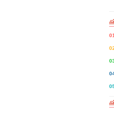
0
0
0
0
0