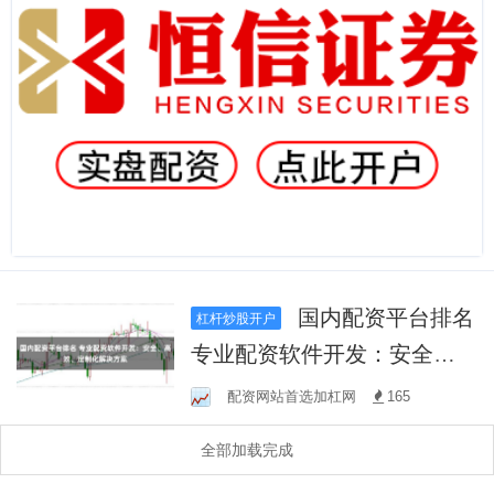
国内配资平台排名
杠杆炒股开户
专业配资软件开发：安全、
高效、定制化解决方案
配资网站首选加杠网
165
全部加载完成