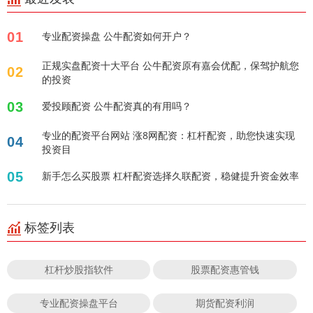
01
专业配资操盘 公牛配资如何开户？
正规实盘配资十大平台 公牛配资原有嘉会优配，保驾护航您
02
的投资
03
爱投顾配资 公牛配资真的有用吗？
专业的配资平台网站 涨8网配资：杠杆配资，助您快速实现
04
投资目
05
新手怎么买股票 杠杆配资选择久联配资，稳健提升资金效率
标签列表
杠杆炒股指软件
股票配资惠管钱
专业配资操盘平台
期货配资利润