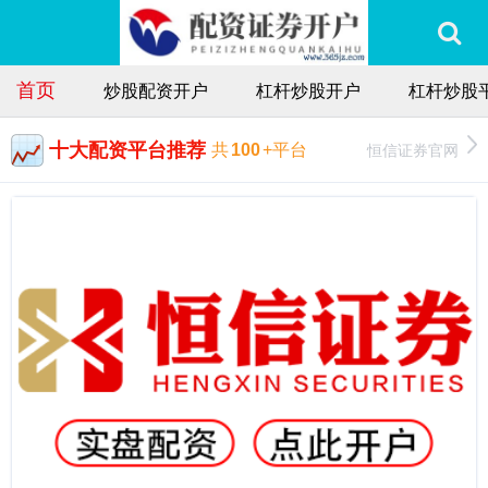
首页
炒股配资开户
杠杆炒股开户
杠杆炒股
十大配资平台推荐
恒信证券官网
共
100
+平台