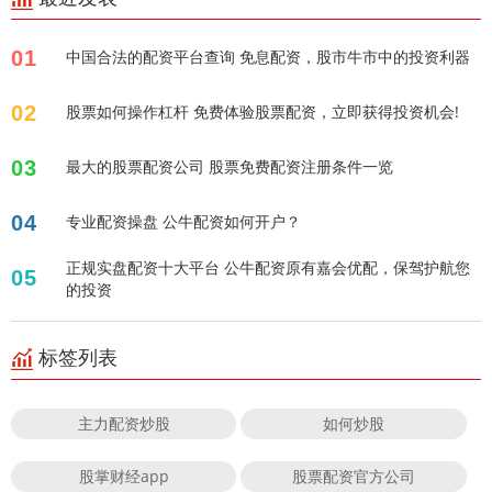
01
中国合法的配资平台查询 免息配资，股市牛市中的投资利器
02
股票如何操作杠杆 免费体验股票配资，立即获得投资机会!
03
最大的股票配资公司 股票免费配资注册条件一览
04
专业配资操盘 公牛配资如何开户？
正规实盘配资十大平台 公牛配资原有嘉会优配，保驾护航您
05
的投资
标签列表
主力配资炒股
如何炒股
股掌财经app
股票配资官方公司