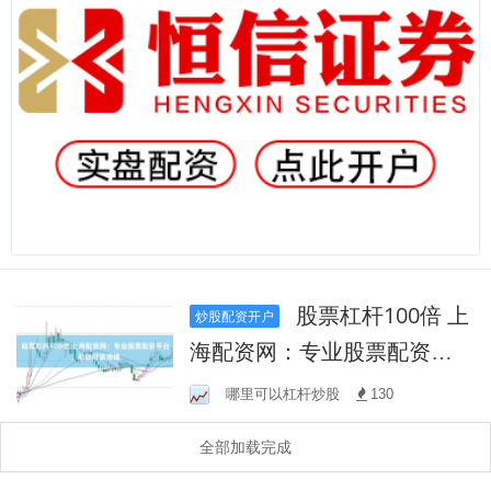
股票杠杆100倍 上
炒股配资开户
海配资网：专业股票配资平
台，助您财富增值
哪里可以杠杆炒股
130
全部加载完成