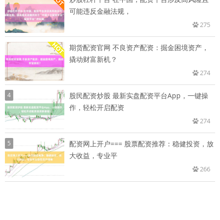
可能违反金融法规，
275
期货配资官网 不良资产配资：掘金困境资产，
撬动财富新机？
274
4
股民配资炒股 最新实盘配资平台App，一键操
作，轻松开启配资
274
5
配资网上开户=== 股票配资推荐：稳健投资，放
大收益，专业平
266