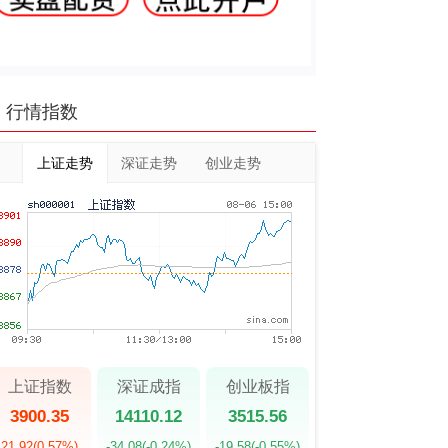
行情指数
上证走势
深证走势
创业走势
上证指数
深证成指
创业板指
3900.35
14110.12
3515.56
21.92
(0.57%)
-34.08
(-0.24%)
-19.58
(-0.55%)