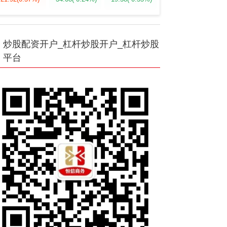
炒股配资开户_杠杆炒股开户_杠杆炒股
平台