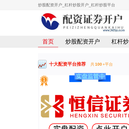
炒股配资开户_杠杆炒股开户_杠杆炒股平台
首页
炒股配资开户
杠杆炒
十大配资平台推荐
共
100
+平台