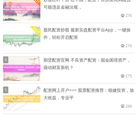
可能违反金融法规，
276
股民配资炒股 最新实盘配资平台App，一键操
作，轻松开启配资
276
4
期货配资官网 不良资产配资：掘金困境资产，
撬动财富新机？
275
5
配资网上开户=== 股票配资推荐：稳健投资，放
大收益，专业平
266