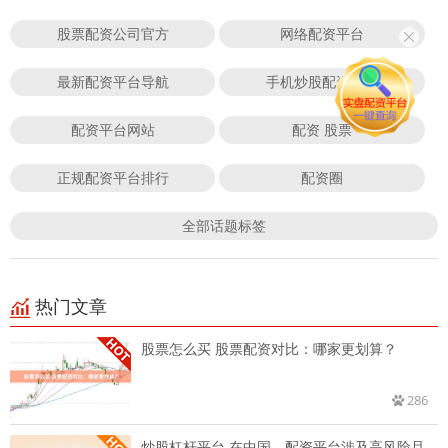
股票配资公司官方
网络配资平台
最新配资平台导航
手机炒股配资软件
配资平台网站
配资 股票
正规配资平台排行
配资圈
全部话题标签
热门文章
股票怎么买 股票配资对比：哪家更划算？
286
炒股杠杆平台 在中国，配资平台涉及高风险且