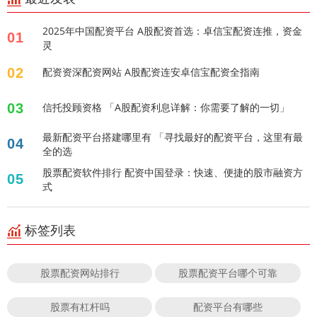
2025年中国配资平台 A股配资首选：卓信宝配资连推，资金
01
灵
02
配资资深配资网站 A股配资连安卓信宝配资全指南
03
信托投顾资格 「A股配资利息详解：你需要了解的一切」
最新配资平台搭建哪里有 「寻找最好的配资平台，这里有最
04
全的选
股票配资软件排行 配资中国登录：快速、便捷的股市融资方
05
式
标签列表
股票配资网站排行
股票配资平台哪个可靠
股票有杠杆吗
配资平台有哪些