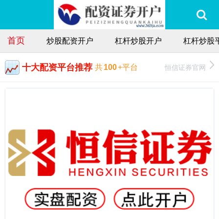
首页
炒股配资开户
杠杆炒股开户
杠杆炒股
十大配资平台推荐
恒信证券官网
共
100
+平台