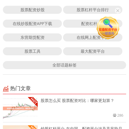
股票配资炒股
股票杠杆平台排行
在线炒股配资APP下载
配资杠杆APP
东营期货配资
在线网上配资平台
股票工具
最大配资平台
全部话题标签
热门文章
股票怎么买 股票配资对比：哪家更划算？
286
炒股杠杆平台 在中国，配资平台涉及高风险且