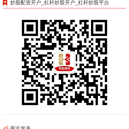
炒股配资开户_杠杆炒股开户_杠杆炒股平台
最近发表