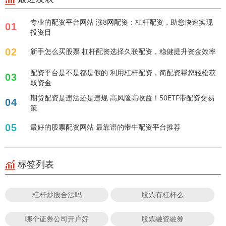
专业的配资平台网站 涨8网配资：杠杆配资，助您快速实现
01
投资目
02
新手怎么买股票 杠杆配资选择久联配资，稳健提升资金效率
配资平台是不是都是假的 利用杠杆配资，简配资帮您轻松获
03
取资金
期货配资是违法还是违规 高风险高收益！50ETF带配资交易
04
策
05
最好的股票配资网站 最靠谱的带牛配资平台推荐
标签列表
杠杆炒股合法吗
股票有杠杆么
哪个证券公司开户好
股票融资融券