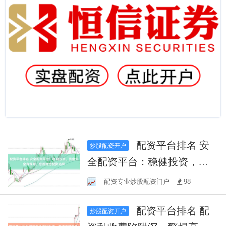
配资平台排名 安
炒股配资开户
全配资平台：稳健投资，资
金安全有保障，您的理想配
配资专业炒股配资门户
98
资选择
配资平台排名 配
炒股配资开户