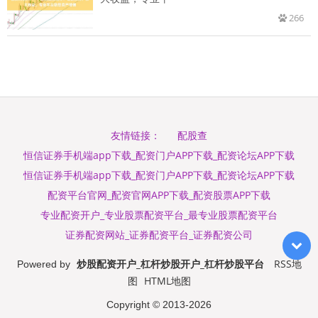
266
配股查
友情链接：
恒信证券手机端app下载_配资门户APP下载_配资论坛APP下载
恒信证券手机端app下载_配资门户APP下载_配资论坛APP下载
配资平台官网_配资官网APP下载_配资股票APP下载
专业配资开户_专业股票配资平台_最专业股票配资平台
证券配资网站_证券配资平台_证券配资公司
炒股配资开户_杠杆炒股开户_杠杆炒股平台
RSS地
Powered by
图
HTML地图
Copyright
© 2013-2026