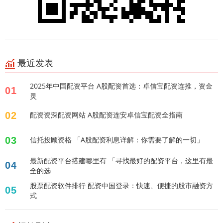
最近发表
2025年中国配资平台 A股配资首选：卓信宝配资连推，资金
01
灵
02
配资资深配资网站 A股配资连安卓信宝配资全指南
03
信托投顾资格 「A股配资利息详解：你需要了解的一切」
最新配资平台搭建哪里有 「寻找最好的配资平台，这里有最
04
全的选
股票配资软件排行 配资中国登录：快速、便捷的股市融资方
05
式