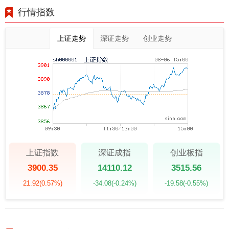
行情指数
上证走势
深证走势
创业走势
上证指数
深证成指
创业板指
3900.35
14110.12
3515.56
21.92
(0.57%)
-34.08
(-0.24%)
-19.58
(-0.55%)