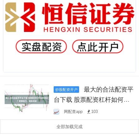
最大的合法配资平
炒股配资开户
台下载 股票配资杠杆如何偿
还？掌握技巧，轻松还款
网配查app
103
全部加载完成