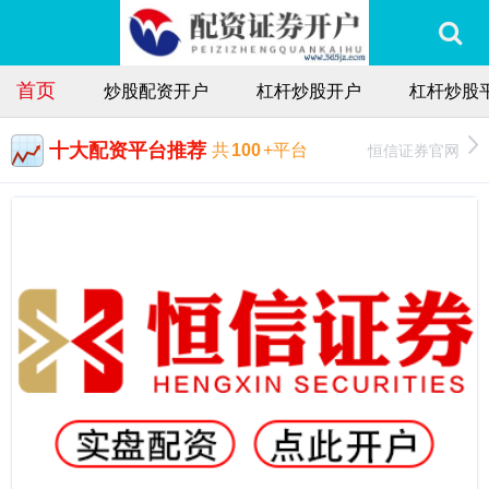
首页
炒股配资开户
杠杆炒股开户
杠杆炒股
十大配资平台推荐
恒信证券官网
共
100
+平台