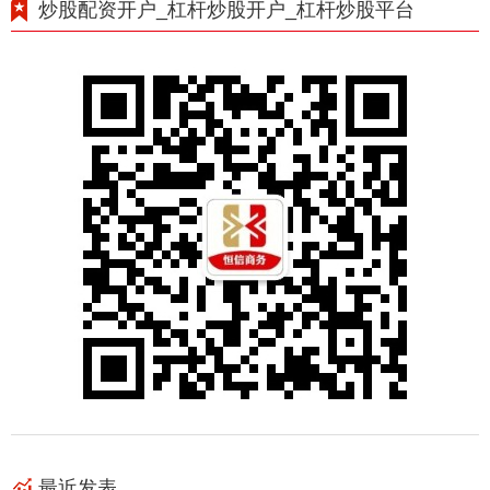
炒股配资开户_杠杆炒股开户_杠杆炒股平台
最近发表