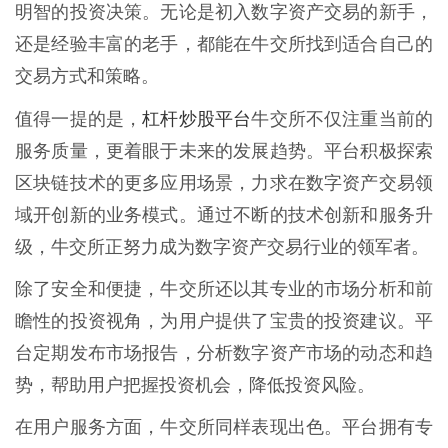
明智的投资决策。无论是初入数字资产交易的新手，
还是经验丰富的老手，都能在牛交所找到适合自己的
交易方式和策略。
杠杆炒股平台
值得一提的是，
牛交所不仅注重当前的
服务质量，更着眼于未来的发展趋势。平台积极探索
区块链技术的更多应用场景，力求在数字资产交易领
域开创新的业务模式。通过不断的技术创新和服务升
级，牛交所正努力成为数字资产交易行业的领军者。
除了安全和便捷，牛交所还以其专业的市场分析和前
瞻性的投资视角，为用户提供了宝贵的投资建议。平
台定期发布市场报告，分析数字资产市场的动态和趋
势，帮助用户把握投资机会，降低投资风险。
在用户服务方面，牛交所同样表现出色。平台拥有专