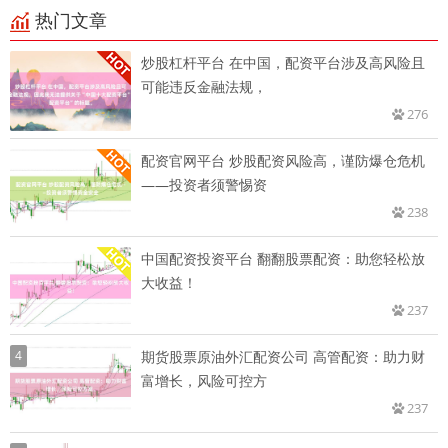
热门文章
炒股杠杆平台 在中国，配资平台涉及高风险且
可能违反金融法规，
276
配资官网平台 炒股配资风险高，谨防爆仓危机
——投资者须警惕资
238
中国配资投资平台 翻翻股票配资：助您轻松放
大收益！
237
4
期货股票原油外汇配资公司 高管配资：助力财
富增长，风险可控方
237