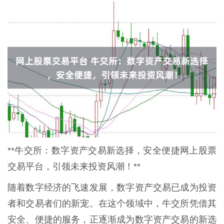
**牛交所：数字资产交易新选择，安全便捷网上股票
交易平台，引领未来投资风潮！**
随着数字经济的飞速发展，数字资产交易已成为投资
者和交易者们的新宠。在这个领域中，牛交所凭借其
安全、便捷的服务，正逐渐成为数字资产交易的新选