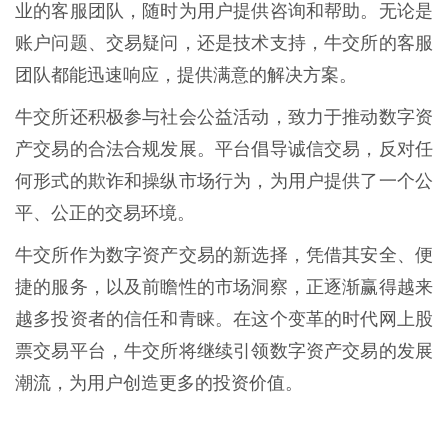
业的客服团队，随时为用户提供咨询和帮助。无论是
账户问题、交易疑问，还是技术支持，牛交所的客服
团队都能迅速响应，提供满意的解决方案。
牛交所还积极参与社会公益活动，致力于推动数字资
产交易的合法合规发展。平台倡导诚信交易，反对任
何形式的欺诈和操纵市场行为，为用户提供了一个公
平、公正的交易环境。
牛交所作为数字资产交易的新选择，凭借其安全、便
捷的服务，以及前瞻性的市场洞察，正逐渐赢得越来
越多投资者的信任和青睐。在这个变革的时代网上股
票交易平台，牛交所将继续引领数字资产交易的发展
潮流，为用户创造更多的投资价值。