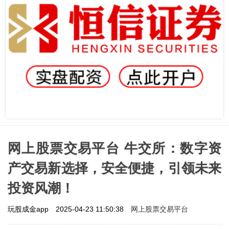
网上股票交易平台 牛交所：数字资
产交易新选择，安全便捷，引领未来
投资风潮！
网上股票交易平台
玩股成金app
2025-04-23 11:50:38