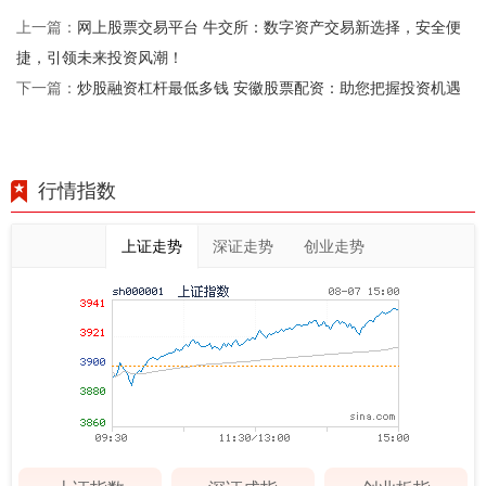
网上股票交易平台 牛交所：数字资产交易新选择，安全便
上一篇：
捷，引领未来投资风潮！
炒股融资杠杆最低多钱 安徽股票配资：助您把握投资机遇
下一篇：
行情指数
上证走势
深证走势
创业走势