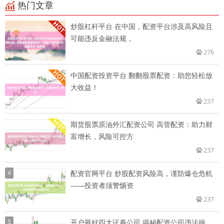
热门文章
炒股杠杆平台 在中国，配资平台涉及高风险且
可能违反金融法规，
276
中国配资投资平台 翻翻股票配资：助您轻松放
大收益！
237
期货股票原油外汇配资公司 高管配资：助力财
富增长，风险可控方
237
4
配资官网平台 炒股配资风险高，谨防爆仓危机
——投资者须警惕资
237
5
开户最好四大证券公司 揭秘配资公司违法操