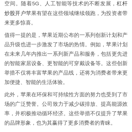
杠杆
空间。随着5G、人工智能等技术的不断发展，
炒股开户
苹果有望在这些领域继续领跑，为投资者带
来更多惊喜。
值得一提的是，苹果近期公布的一系列创新计划和产
品升级也进一步激发了市场的热情。例如，苹果计划
在未来几年内推出一系列新产品和服务，包括更先进
的智能家居设备、更智能的可穿戴设备等。这些创新
举措不仅将丰富苹果的产品线，还将为消费者带来更
加便捷、智能的生活体验。
此外，苹果在环保和可持续性方面的努力也受到了市
场的广泛赞誉。公司致力于减少碳排放、提高能源效
率，并积极推动循环经济。这些举措不仅提升了苹果
的品牌形象，也为其赢得了更多消费者的青睐。