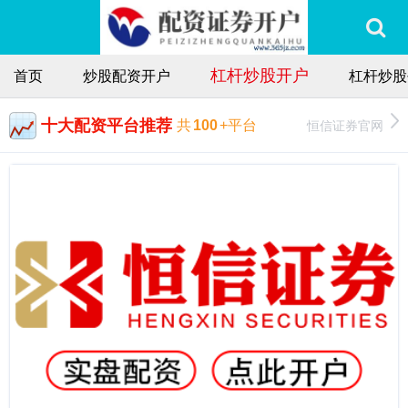
杠杆炒股开户
首页
炒股配资开户
杠杆炒股
十大配资平台推荐
恒信证券官网
共
100
+平台