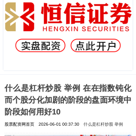
什么是杠杆炒股 举例 在在指数钝化
而个股分化加剧的阶段的盘面环境中
阶段如何用好10
什么是杠杆炒股 举例
股票配资网首页
2026-06-01 00:37:30