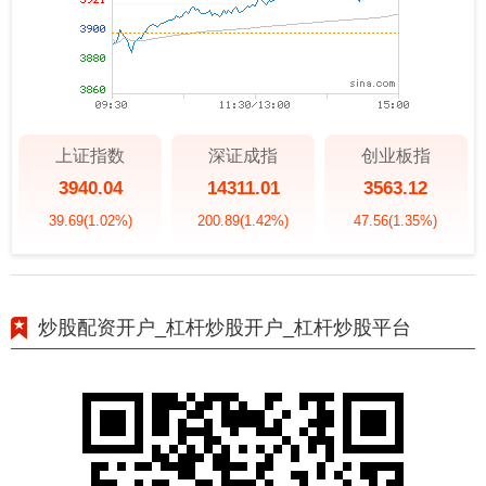
上证指数
深证成指
创业板指
3940.04
14311.01
3563.12
39.69
(1.02%)
200.89
(1.42%)
47.56
(1.35%)
炒股配资开户_杠杆炒股开户_杠杆炒股平台