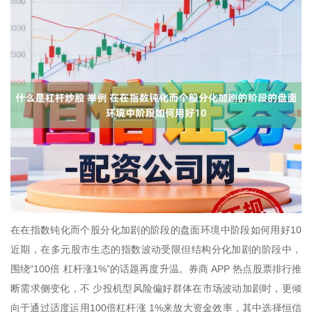
在在指数钝化而个股分化加剧的阶段的盘面环境中阶段如何用好10
近期，在多元股市生态的指数波动受限但结构分化加剧的阶段中，
围绕“100倍 杠杆涨1%”的话题再度升温。券商 APP 热点股票排行推
断需求侧变化，不 少投机型风险偏好群体在市场波动加剧时，更倾
向于通过适度运用100倍杠杆涨 1%来放大资金效率，其中选择恒信