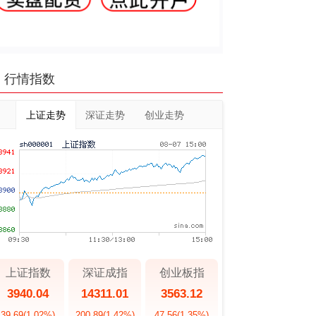
行情指数
上证走势
深证走势
创业走势
上证指数
深证成指
创业板指
3940.04
14311.01
3563.12
39.69
(1.02%)
200.89
(1.42%)
47.56
(1.35%)