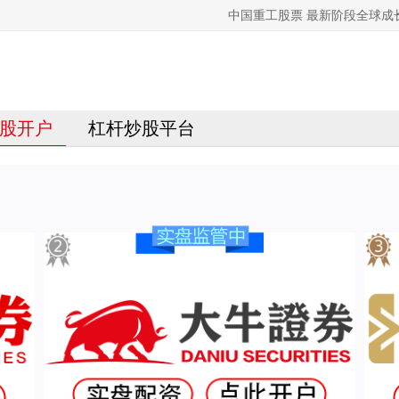
中国重工股票 最新阶段全球
股开户
杠杆炒股平台