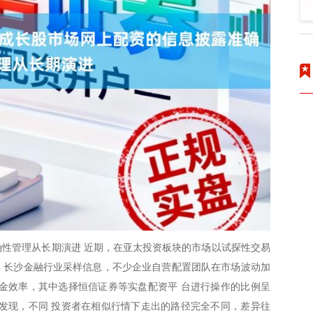
性管理从长期演进 近期，在亚太投资板块的市场以试探性交易
温。长沙金融行业采样信息，不少企业自营配置团队在市场波动加
金效率，其中选择恒信证券等实盘配资平 台进行操作的比例呈
发现，不同 投资者在相似行情下走出的路径完全不同，差异往