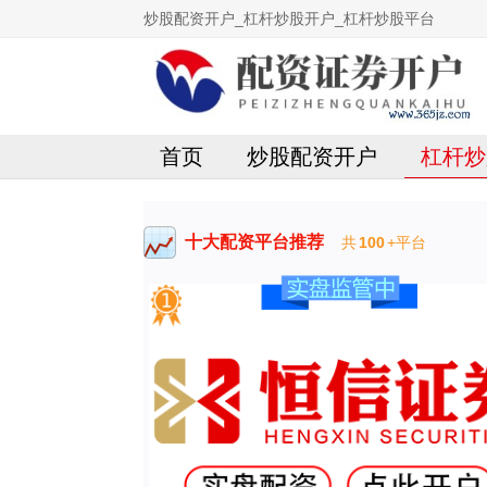
炒股配资开户_杠杆炒股开户_杠杆炒股平台
首页
炒股配资开户
杠杆炒
十大配资平台推荐
共
100
+平台